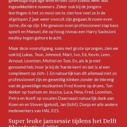
geweldige bijdrage leveren met toch steeds weer wat
ingewikkeldere nummers.
Zeker ook bij de jongere
leerlingen is het zo mooi om te zien hoe veel ze in de
afgelopen 2 jaar weer vooruit zijn gegaan.
Ik noem even
Jorne, die op zijn 14e gewoon even professioneel slap bass
speelt en Manuel, die op hoog niveau een Harry Sacksioni
medley tegen gehore bracht.
Maar deze vooruitgang, soms met grote sprongen, zien we
ook bij Lukas, Teun, Johneed, Mart, Ivo, Ed, Kevin, Leen,
Arnoud, Leontien, Michiel en Tom. En, als ik je niet
genoemd heb, hoor je bij de 'harde kern' en dat is al een
compliment op zich:-) .
En natuurlijk kan dit allemaal niet zo
professioneel zijn en geweldig klinken zonder de inbreng
van de geweldige muzikanten Fred Koene op drums, Ton
dekker op toetsen en Jessica, Luca, Nina, Fred, Leontien,
Petra en ikzelf op vocalen.
Daarnaast natuurlijk dank aan
Koen en en Steven (geluid), Jan (licht), Dunja en alle andere
medewerkers van HAL 015.
Super leuke jamsessie tijdens het Delft