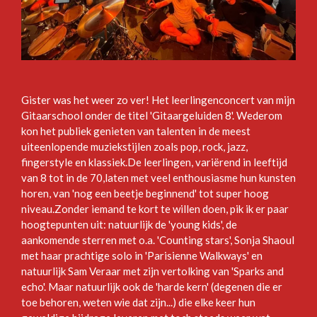
Gister was het weer zo ver! Het leerlingenconcert van mijn
Gitaarschool onder de titel 'Gitaargeluiden 8'. Wederom
kon het publiek genieten van talenten in de meest
uiteenlopende muziekstijlen zoals pop, rock, jazz,
fingerstyle en klassiek.
De leerlingen, variërend in leeftijd
van 8 tot in de 70,laten met veel enthousiasme hun kunsten
horen, van 'nog een beetje beginnend' tot super hoog
niveau.
Zonder iemand te kort te willen doen, pik ik er paar
hoogtepunten uit: natuurlijk de 'young kids', de
aankomende sterren met o.a. 'Counting stars', Sonja Shaoul
met haar prachtige solo in 'Parisienne Walkways' en
natuurlijk Sam Veraar met zijn vertolking van 'Sparks and
echo'. Maar natuurlijk ook de 'harde kern' (degenen die er
toe behoren, weten wie dat zijn...) die elke keer hun