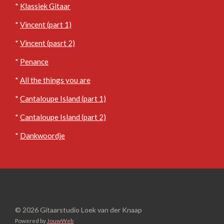
*
Klassiek Gitaar
*
Vincent (part 1)
*
Vincent (pasrt 2)
*
Penance
*
All the things you are
*
Cantaloupe Island (part 1)
*
Cantaloupe Island (part 2)
*
Dankwoordje
© 2026 Gitaarstudio Loek van der Knaap
Powered by
JouwWeb