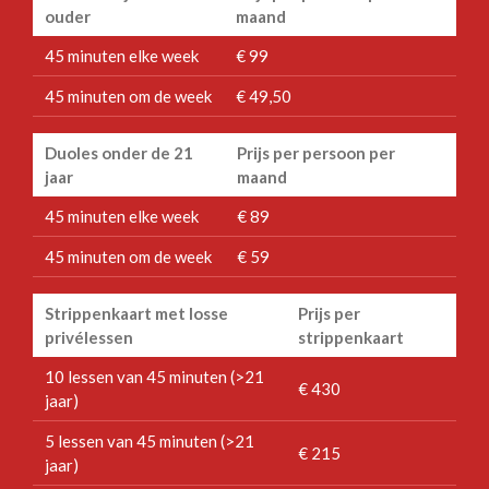
ouder
maand
45 minuten elke week
€ 99
45 minuten om de week
€ 49,50
Duoles onder de 21
Prijs per persoon per
jaar
maand
45 minuten elke week
€ 89
45 minuten om de week
€ 59
Strippenkaart met losse
Prijs per
privélessen
strippenkaart
10 lessen van 45 minuten (>21
€ 430
jaar)
5 lessen van 45 minuten (>21
€ 215
jaar)