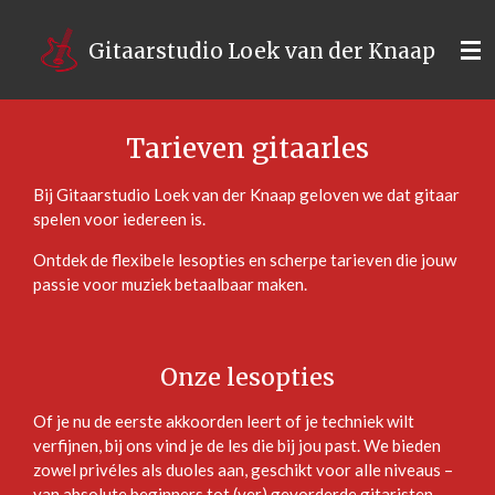
Ga
direct
Gitaarstudio Loek van der Knaap
naar
de
hoofdinhoud
Tarieven gitaarles
Bij Gitaarstudio Loek van der Knaap geloven we dat gitaar
spelen voor iedereen is.
Ontdek de flexibele lesopties en scherpe tarieven die jouw
passie voor muziek betaalbaar maken.
Onze lesopties
Of je nu de eerste akkoorden leert of je techniek wilt
verfijnen, bij ons vind je de les die bij jou past. We bieden
zowel privéles als duoles aan, geschikt voor alle niveaus –
van absolute beginners tot (ver) gevorderde gitaristen.