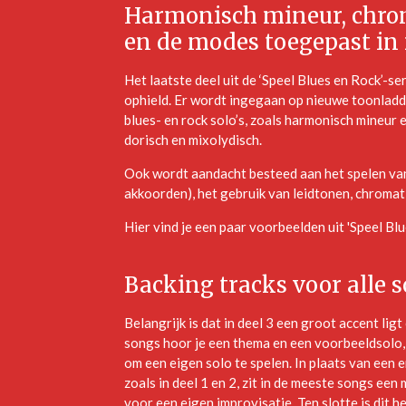
Harmonisch mineur, chrom
en de modes toegepast in 
Het laatste deel uit de ‘Speel Blues en Rock’-s
ophield. Er wordt ingegaan op nieuwe toonladde
blues- en rock solo’s, zoals harmonisch mineur 
dorisch en mixolydisch.
Ook wordt aandacht besteed aan het spelen va
akkoorden), het gebruik van leidtonen, chromat
Hier vind je een paar voorbeelden uit 'Speel Blu
Backing tracks voor alle so
Belangrijk is dat in deel 3 een groot accent ligt
songs hoor je een thema en een voorbeeldsolo, 
om een eigen solo te spelen. In plaats van een 
zoals in deel 1 en 2, zit in de meeste songs e
voor een eigen improvisatie. Ten slotte is dit h