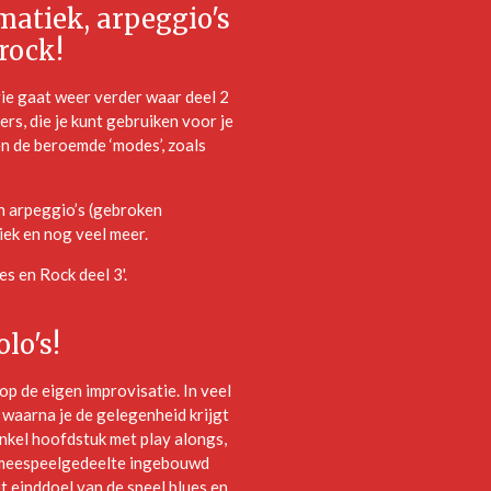
atiek, arpeggio's
rock!
erie gaat weer verder waar deel 2
rs, die je kunt gebruiken voor je
en de beroemde ‘modes’, zoals
n arpeggio’s (gebroken
iek en nog veel meer.
es en Rock deel 3'.
lo's!
 op de eigen improvisatie. In veel
waarna je de gelegenheid krijgt
enkel hoofdstuk met play alongs,
en meespeelgedeelte ingebouwd
et einddoel van de speel blues en