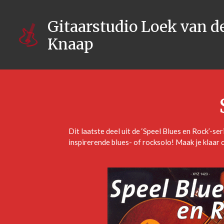
Ga
direct
Gitaarstudio Loek van d
naar
Knaap
de
hoofdinhoud
Dit laatste deel uit de ‘Speel Blues en Rock’-se
inspirerende blues- of rocksolo! Maak je klaar 